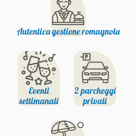
Autentica gestione romagnola
Eventi
2 parcheggi
settimanali
privati