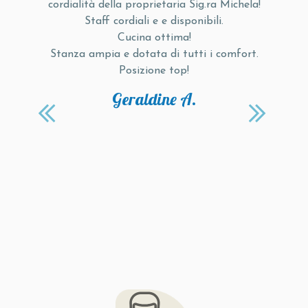
cordialità della proprietaria Sig.ra Michela!
la
Staff cordiali e e disponibili.
tte
Cucina ottima!
to
Stanza ampia e dotata di tutti i comfort.
Posizione top!
a
Geraldine A.
nia
i a
la